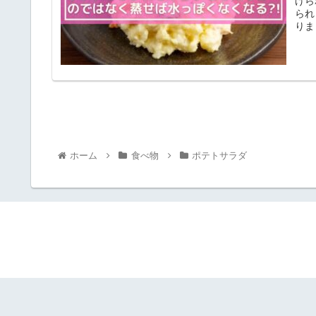
げら
られ
りま
ホーム
食べ物
ポテトサラダ