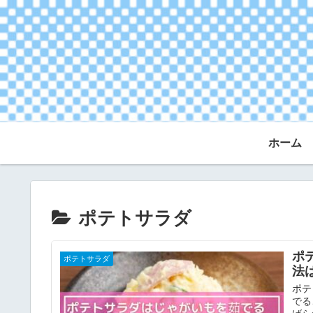
ホーム
ポテトサラダ
ポ
ポテトサラダ
法
ポテ
でる